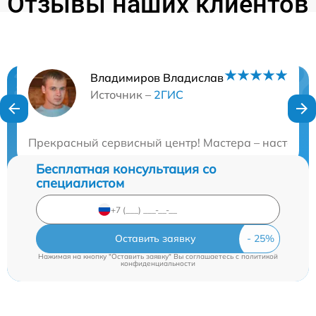
Отзывы наших клиентов
Владимиров Владислав
Нужна консультация?
Источник –
2ГИС
Закажите бесплатную консультацию
Прекрасный сервисный центр! Мастера – настоящие
Бесплатная консультация со
специалистом
Оставить заявку
Нажимая на кнопку "Оставить заявку" Вы соглашаетесь c
политикой
конфиденциальности